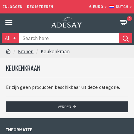
INLOGGEN
REGISTREREN
€
EURO
DUTCH
0
All
Kranen
Keukenkraan
KEUKENKRAAN
Er zijn geen producten beschikbaar uit deze categorie.
VERDER
INFORMATIE