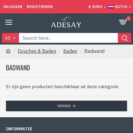
INLOGGEN
REGISTREREN
€
EURO
DUTCH
0
All
Douches & Baden
Baden
Badwand
BADWAND
Er zijn geen producten beschikbaar uit deze categorie.
VERDER
INFORMATIE