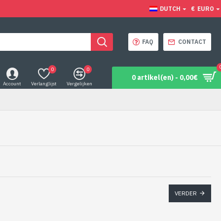
DUTCH
€
EURO
FAQ
CONTACT
0
0
0 artikel(en) - 0,00€
Account
Verlanglijst
Vergelijken
VERDER