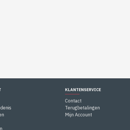
T
KLANTENSERVICE
Contact
denis
Terugbetalingen
en
Mijn Account
n