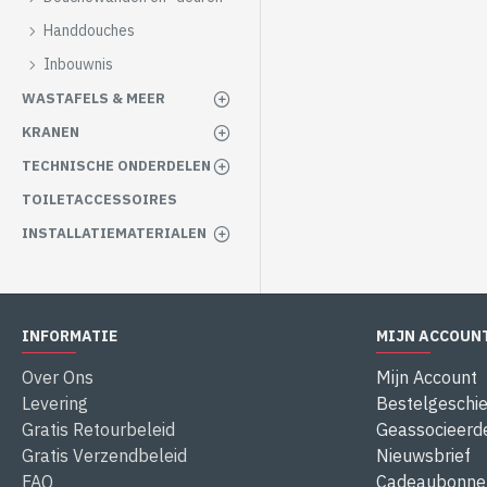
Handdouches
Inbouwnis
WASTAFELS & MEER
KRANEN
TECHNISCHE ONDERDELEN
TOILETACCESSOIRES
INSTALLATIEMATERIALEN
INFORMATIE
MIJN ACCOUN
Over Ons
Mijn Account
Levering
Bestelgeschie
Gratis Retourbeleid
Geassocieerd
Gratis Verzendbeleid
Nieuwsbrief
FAQ
Cadeaubonne