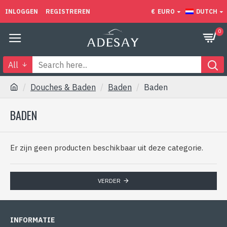
INLOGGEN
REGISTREREN
€
EURO
DUTCH
0
All
Douches & Baden
Baden
Baden
BADEN
Er zijn geen producten beschikbaar uit deze categorie.
VERDER
INFORMATIE