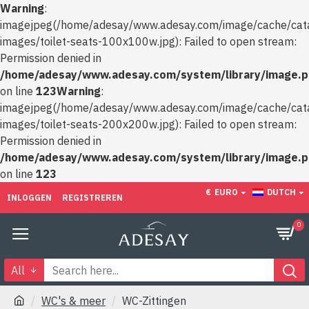
Warning
:
imagejpeg(/home/adesay/www.adesay.com/image/cache/cata
images/toilet-seats-100x100w.jpg): Failed to open stream:
Permission denied in
/home/adesay/www.adesay.com/system/library/image.
on line
123
Warning
:
imagejpeg(/home/adesay/www.adesay.com/image/cache/cata
images/toilet-seats-200x200w.jpg): Failed to open stream:
Permission denied in
/home/adesay/www.adesay.com/system/library/image.
on line
123
€
EURO
DUTCH
INLOGGEN
REGISTREREN
0
All
WC's & meer
WC-Zittingen