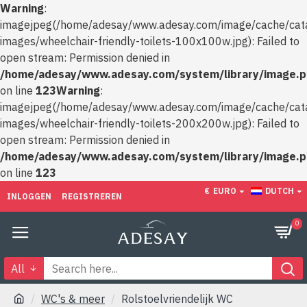
Warning
:
imagejpeg(/home/adesay/www.adesay.com/image/cache/cata
images/wheelchair-friendly-toilets-100x100w.jpg): Failed to
open stream: Permission denied in
/home/adesay/www.adesay.com/system/library/image.
on line
123
Warning
:
imagejpeg(/home/adesay/www.adesay.com/image/cache/cata
images/wheelchair-friendly-toilets-200x200w.jpg): Failed to
open stream: Permission denied in
/home/adesay/www.adesay.com/system/library/image.
on line
123
€
EURO
DUTCH
INLOGGEN
REGISTREREN
0
All
WC's & meer
Rolstoelvriendelijk WC