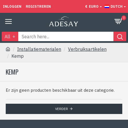
INLOGGEN
REGISTREREN
€
EURO
DUTCH
0
All
Installatiematerialen
Verbruiksartikelen
Kemp
KEMP
Er zijn geen producten beschikbaar uit deze categorie.
VERDER