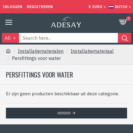
INLOGGEN
REGISTREREN
€
EURO
DUTCH
0
All
Installatiematerialen
Installatiemateriaal
Persfittings voor water
PERSFITTINGS VOOR WATER
Er zijn geen producten beschikbaar uit deze categorie.
VERDER