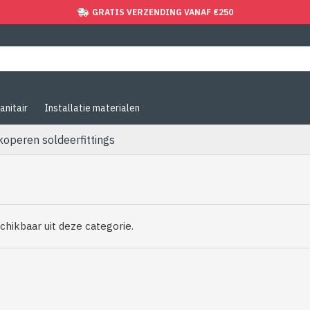
GRATIS VERZENDING VANAF €250
anitair
Installatie materialen
operen soldeerfittings
chikbaar uit deze categorie.