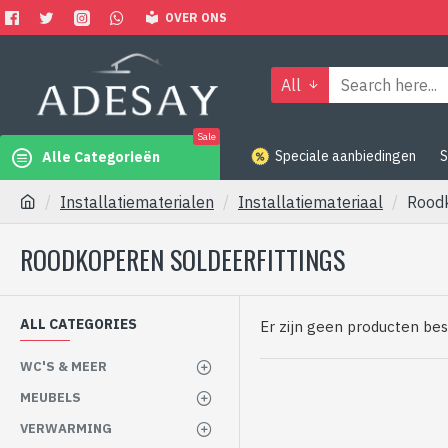
OVER ONS
All
Sale
Speciale aanbiedingen
S
Alle Categorieën
Installatiematerialen
Installatiemateriaal
Roodk
ROODKOPEREN SOLDEERFITTINGS
ALL CATEGORIES
Er zijn geen producten bes
WC'S & MEER
MEUBELS
VERWARMING