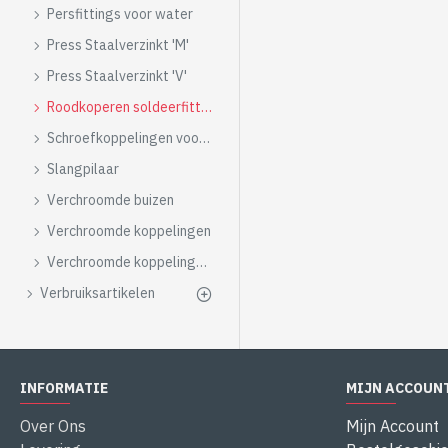
Persfittings voor water
Press Staalverzinkt 'M'
Press Staalverzinkt 'V'
Roodkoperen soldeerfittings
Schroefkoppelingen voor meerlagenbuis TDM
Slangpilaar
Verchroomde buizen
Verchroomde koppelingen
Verchroomde koppelingen type Shell
Verbruiksartikelen
INFORMATIE
MIJN ACCOUN
Over Ons
Mijn Account