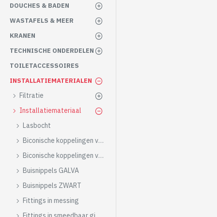
DOUCHES & BADEN
WASTAFELS & MEER
KRANEN
TECHNISCHE ONDERDELEN
TOILETACCESSOIRES
INSTALLATIEMATERIALEN
Filtratie
Installatiemateriaal
Lasbocht
Biconische koppelingen voor gas
Biconische koppelingen voor water
Buisnippels GALVA
Buisnippels ZWART
Fittings in messing
Fittings in smeedbaar gietijzer GALVA