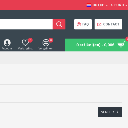
DUTCH
€
EURO
FAQ
CONTACT
0
0
0 artikel(en) - 0,00€
Account
Verlanglijst
Vergelijken
VERDER