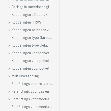
Fittings in smeedbaar gietijzer ZWART
Koppelingen aftapstuk
Koppelingen in RVS
Koppelingen te lassen van staal
Koppelingen type Gardena in verchroomde messing
Koppelingen type Geka
Koppelingen voor polyethyleen gerenforceer
Koppelingen voor polyethyleen ITAP
Koppelingen voor polyethyleen zwaar model
Multilayer tooling
Persfittings electro-verzinkte
Persfittings voor gas en water
Persfittings voor meerlagenbuis G.F
Persfittings voor meerlagenbuis TDM