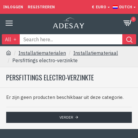
INLOGGEN
REGISTREREN
€
EURO
DUTCH
0
All
Installatiematerialen
Installatiemateriaal
Persfittings electro-verzinkte
PERSFITTINGS ELECTRO-VERZINKTE
Er zijn geen producten beschikbaar uit deze categorie.
VERDER